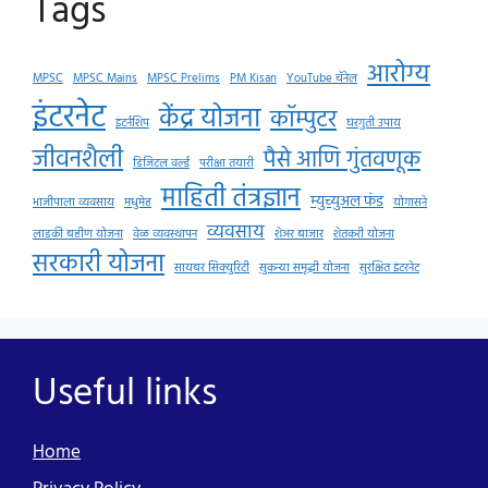
Tags
आरोग्य
MPSC
MPSC Mains
MPSC Prelims
PM Kisan
YouTube चॅनेल
इंटरनेट
केंद्र योजना
कॉम्पुटर
इंटर्नशिप
घरगुती उपाय
जीवनशैली
पैसे आणि गुंतवणूक
डिजिटल वर्ल्ड
परीक्षा तयारी
माहिती तंत्रज्ञान
म्युच्युअल फंड
भाजीपाला व्यवसाय
मधुमेह
योगासने
व्यवसाय
लाडकी बहीण योजना
वेळ व्यवस्थापन
शेअर बाजार
शेतकरी योजना
सरकारी योजना
सायबर सिक्युरिटी
सुकन्या समृद्धी योजना
सुरक्षित इंटरनेट
Useful links
Home