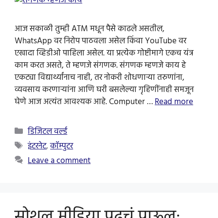
आज सकाळी तुम्ही ATM मधून पैसे काढले असतील,
WhatsApp वर निरोप पाठवला असेल किंवा YouTube वर
एखादा व्हिडीओ पाहिला असेल. या प्रत्येक गोष्टीमागे एकच यंत्र
काम करत असते, ते म्हणजे संगणक. संगणक म्हणजे काय हे
एकट्या विद्यार्थ्यांनाच नाही, तर नोकरी शोधणाऱ्या तरुणांना,
व्यवसाय करणाऱ्यांना आणि घरी बसलेल्या गृहिणींनाही समजून
घेणे आज अत्यंत आवश्यक आहे. Computer …
Read more
Categories
डिजिटल वर्ल्ड
Tags
इंटरनेट
,
कॉम्पुटर
Leave a comment
सोशल मीडिया पुढचं पाऊल: