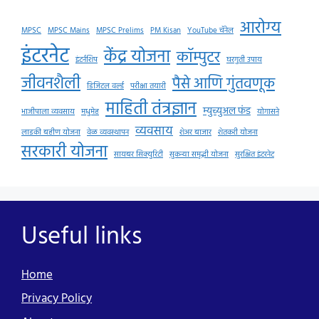
आरोग्य
MPSC
MPSC Mains
MPSC Prelims
PM Kisan
YouTube चॅनेल
इंटरनेट
केंद्र योजना
कॉम्पुटर
इंटर्नशिप
घरगुती उपाय
जीवनशैली
पैसे आणि गुंतवणूक
डिजिटल वर्ल्ड
परीक्षा तयारी
माहिती तंत्रज्ञान
म्युच्युअल फंड
भाजीपाला व्यवसाय
मधुमेह
योगासने
व्यवसाय
लाडकी बहीण योजना
वेळ व्यवस्थापन
शेअर बाजार
शेतकरी योजना
सरकारी योजना
सायबर सिक्युरिटी
सुकन्या समृद्धी योजना
सुरक्षित इंटरनेट
Useful links
Home
Privacy Policy