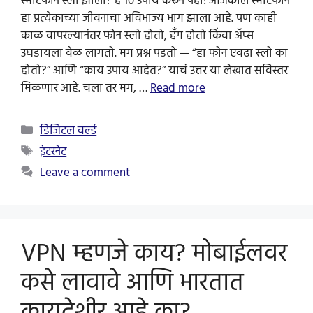
स्मार्टफोन स्लो झाला? हे १० उपाय करून पहा! आजकाल स्मार्टफोन
हा प्रत्येकाच्या जीवनाचा अविभाज्य भाग झाला आहे. पण काही
काळ वापरल्यानंतर फोन स्लो होतो, हँग होतो किंवा अ‍ॅप्स
उघडायला वेळ लागतो. मग प्रश्न पडतो — “हा फोन एवढा स्लो का
होतो?” आणि “काय उपाय आहेत?” याचं उत्तर या लेखात सविस्तर
मिळणार आहे. चला तर मग, …
Read more
Categories
डिजिटल वर्ल्ड
Tags
इंटरनेट
Leave a comment
VPN म्हणजे काय? मोबाईलवर
कसे लावावे आणि भारतात
कायदेशीर आहे का?